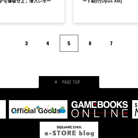
炉を爆破せよ」潜入レポー
ード紹介[Opus XIII]
3
4
5
6
7
PAGE TOP