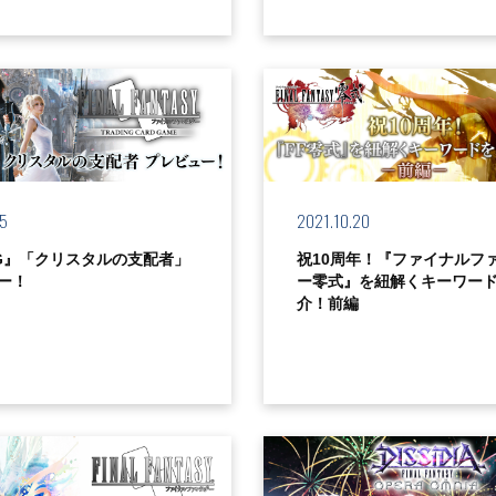
25
2021.10.20
CG』「クリスタルの支配者」
祝10周年！『ファイナルフ
ー！
ー零式』を紐解くキーワー
介！前編