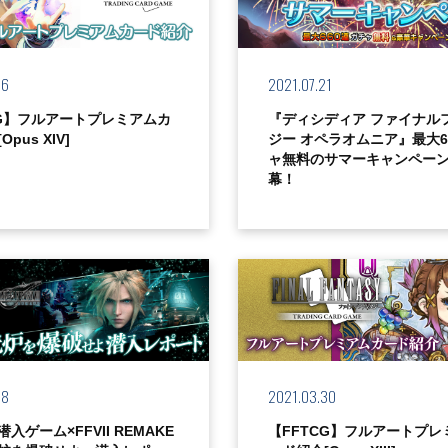
06
2021.07.21
CG】フルアートプレミアムカ
『ディシディア ファイナル
pus XIV]
ジー オペラオムニア』最大6
ャ無料のサマーキャンペーン2
幕！
08
2021.03.30
入ゲーム×FFVII REMAKE
【FFTCG】フルアートプレ