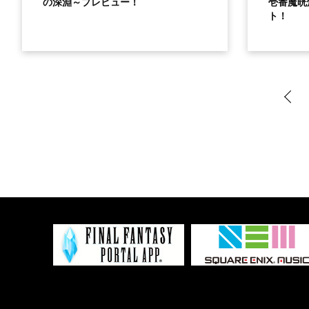
の深淵～プレビュー！
壱番魔晄
ト！