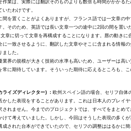
せ作業は、実際には翻訳そのものよりも数倍も時間がかかるた
ていたわけです。
に間を置くことがよくありますが、フランス語では一文章の中
す。そのため、英語では長い文章一つの途中に2回の間を置い
い文章に切って文章を再構成することになります。唇の動きに
全に一致させるように、翻訳した文章やそこに含まれる情報の
りました。
優業界の規模が大きく技術の水準も高いため、ユーザーは高い
を常に期待しています。そういった期待に応えるところも、こ
ーカライズディレクター) ：
欧州スペイン語の場合、セリフ自体
活かした表現をすることがあります。これは日本人のプレイヤ
訳されません。今までのプロジェクトでは、すべてをまとめて
かけて考えていました。しかし、今回はそうした表現の多くが
構成された台本ができていたので、セリフの調整ははるかに簡