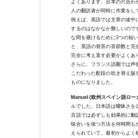
よくあります。台本の尺合わ
人の翻訳者が同時に作業をし
例えば、英語では文章の途中
するのはなかなか難しいので
な間を避けるために3つの短
と、英語の発音の音節数と完
完全に考え直す必要がよくあ
さらに、フランス語圏では声
こだわった配役の吹き替え版
ものになりました。
Manuel (欧州スペイン語ロ
ルでした。日本語は曖昧さを
言語では必ずしも効果的に翻
味合いを保つ方法を何時間も
えられていて、最初からよく