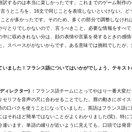
翻訳するのは本当に楽しかったです。これまでのゲーム制作の
で言うところを、16文で同じことを表現しないといけない。ど
ることが多かったです。そのため、多くの部分で調整しなけれ
行のやりとりでしかないので、言うべきこと、必要な情報をすべ
の中に収めきれない分は、顔の表情や言葉を発するときの感情
た。スペースががないからです。ある意味では挑戦でしたが、
ていました！フランス語についてはいかがでしょう、テキスト
ディレクター) ：
フランス語チームにとってやはり一番大変だ
りセリフを音声の尺に合わせることでした。唇の動きにボイス
は英語の口パクを使うことになっていました。英語はフランス語
にはそれほど簡単ではないことがよくわかりました(笑)。特に
分違います。単語の綴りが近いように見えても、口頭では発音