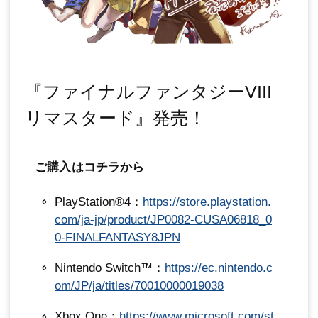
『ファイナルファンタジーVIII
リマスタード』発売！
ご購入はコチラから
PlayStation®4：
https://store.playstation.
com/ja-jp/product/JP0082-CUSA06818_0
0-FINALFANTASY8JPN
Nintendo Switch™：
https://ec.nintendo.c
om/JP/ja/titles/70010000019038
Xbox One：
https://www.microsoft.com/st