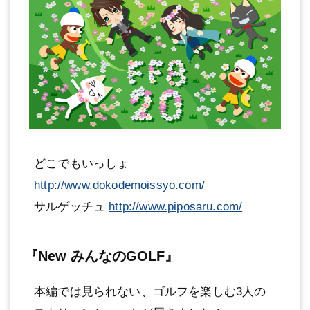
どこでもいっしょ
http://www.dokodemoissyo.com/
サルゲッチュ
http://www.piposaru.com/
『New みんなのGOLF』
本編では見られない、ゴルフを楽しむ3人の