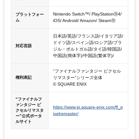
Nintendo Switch™/ PlayStationⓇ4/
プラットフォー
ム
iOS/ Android/ Amazon/ SteamⓇ
日本語/英語/フランス語/イタリア語/
ドイツ語/スペイン語/ロシア語/ブラ
対応言語
ジル・ポルトガル語/タイ語/韓国語/
中国語(簡体字)/中国語(繁体字)/
“ファイナルファンタジー ピクセル
リマスター”シリーズ全体
権利表記
© SQUARE ENIX
“ファイナルフ
ァンタジー ピ
https://www.jp.square-enix.com/ff_p
クセルリマスタ
ixelremaster/
ー”公式ポータ
ルサイト