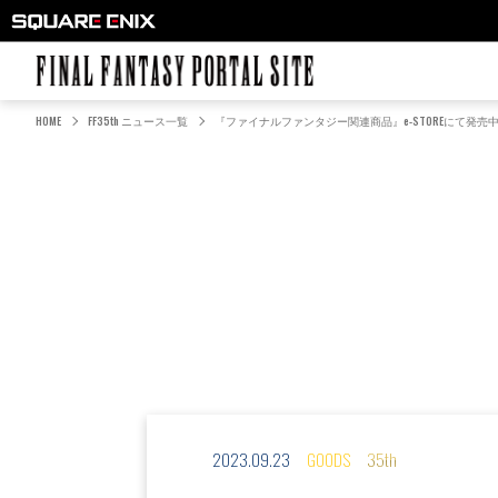
FINAL FANTASY PORTAL SITE
HOME
FF35th ニュース一覧
『ファイナルファンタジー関連商品』e-STOREにて発売
2023.09.23
GOODS
35th