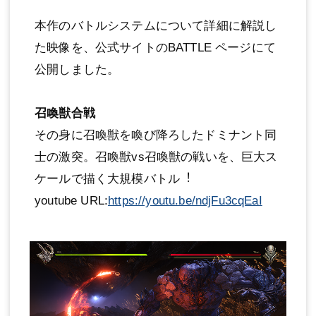
本作のバトルシステムについて詳細に解説し
た映像を、公式サイトのBATTLE ページにて
公開しました。
召喚獣合戦
その身に召喚獣を喚び降ろしたドミナント同
士の激突。召喚獣vs召喚獣の戦いを、巨大ス
ケールで描く大規模バトル︕
youtube URL:
https://youtu.be/ndjFu3cqEaI