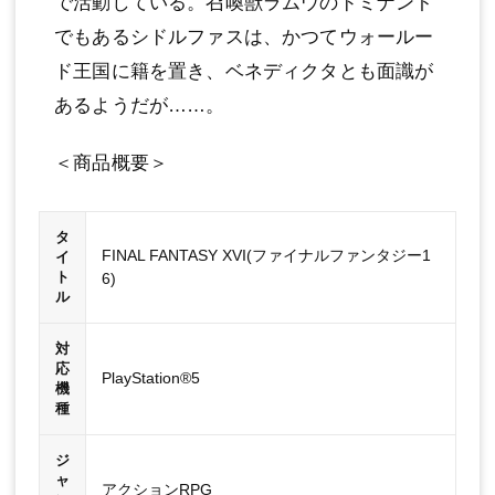
で活動している。召喚獣ラムウのドミナント
でもあるシドルファスは、かつてウォールー
ド王国に籍を置き、ベネディクタとも面識が
あるようだが……。
＜商品概要＞
タ
FINAL FANTASY XVI(ファイナルファンタジー1
イ
ト
6)
ル
対
応
PlayStation®5
機
種
ジ
ャ
アクションRPG