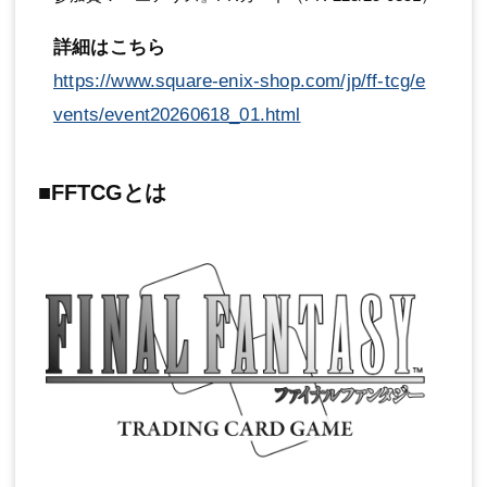
詳細はこちら
https://www.square-enix-shop.com/jp/ff-tcg/e
vents/event20260618_01.html
■FFTCGとは