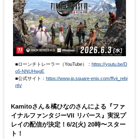
■ローンチトレーラー（YouTube）：
https://youtu.be/D
o5-NNUHwgE
■公式サイト：
https://www.jp.square-enix.com/ffvii_rebi
rth/
Kamitoさん＆橘ひなのさんによる『ファ
イナルファンタジーVII リバース』実況プ
レイの配信が決定！6/2(火) 20時〜スター
ト！