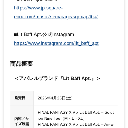
https://www.jp.square-
enix.com/music/sem/page/sqexap/lba/
■Lit Bāff Apt.公式Instagram
https://www.instagram.com/lit_baff_apt
商品概要
＜アパレルブランド『Lit Bāff Apt.』＞
2026年4月25日(土)
発売日
FINAL FANTASY XIV x Lit Bāff Apt. – Solut
ion Nine Tee（M・L・XL）
内容／サ
イズ展開
FINAL FANTASY XIV x Lit Bāff Apt. – Air-w