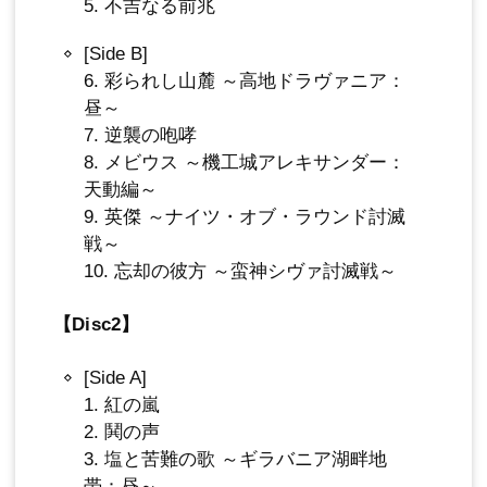
5. 不吉なる前兆
[Side B]
6. 彩られし山麓 ～高地ドラヴァニア：
昼～
7. 逆襲の咆哮
8. メビウス ～機工城アレキサンダー：
天動編～
9. 英傑 ～ナイツ・オブ・ラウンド討滅
戦～
10. 忘却の彼方 ～蛮神シヴァ討滅戦～
【Disc2】
[Side A]
1. 紅の嵐
2. 鬨の声
3. 塩と苦難の歌 ～ギラバニア湖畔地
帯：昼～