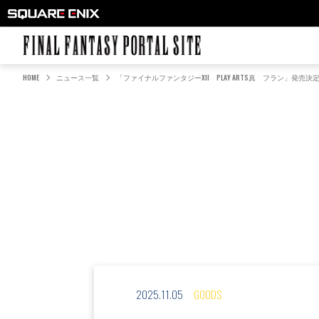
FINAL FANTASY PORTAL SITE
HOME
ニュース一覧
「ファイナルファンタジーXII PLAY ARTS真 フラン」発売
2025.11.05
GOODS