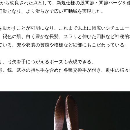
リーズから改良された点として、新規仕様の股関節・関節パーツ
可動となり、より滑らかで広い可動域を実現した。
を動かすことが可能になり、これまで以上に幅広いシチュエー
、褐色の肌、白く豊かな長髪、スラリと伸びた四肢など神秘的
ている。兜や衣装の質感や模様など細部にもこだわっている。
り、弓矢を手につがえるポーズも表現できる。
顔、銃、武器の持ち手を含めた各種交換手が付き、劇中の様々