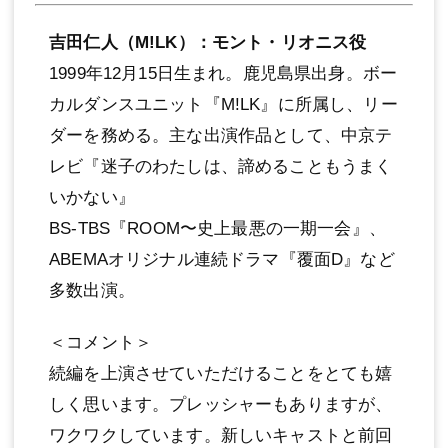
吉⽥仁⼈（M!LK）：モント・リオニス役
1999年12⽉15⽇⽣まれ。⿅児島県出⾝。ボー
カルダンスユニット『M!LK』に所属し、リー
ダーを務める。主な出演作品として、中京テ
レビ『迷⼦のわたしは、諦めることもうまく
いかない』
BS-TBS『ROOM〜史上最悪の⼀期⼀会』、
ABEMAオリジナル連続ドラマ『覆⾯D』など
多数出演。
＜コメント＞
続編を上演させていただけることをとても嬉
しく思います。プレッシャーもありますが、
ワクワクしています。新しいキャストと前回