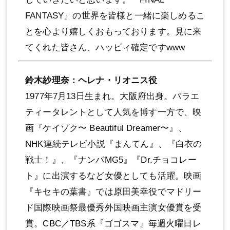
FANTASY』の世界を皆様と⼀緒に楽しめるこ
とを⼼より嬉しくおもっております。⾒に来
てくれた皆さん、ハッピィ確定ですwww
鈴⽊紗理奈：ヘレナ・リオニス役
1977年7⽉13⽇⽣まれ。⼤阪府出⾝。バラエ
ティータレントとして⼈気を博す⼀⽅で、映
画『ケイゾク〜 Beautiful Dreamer〜』、
NHK連続テレビ⼩説『まんてん』、『⽩⾐の
戦⼠！』、『ナンバMG5』『Dr.チョコレー
ト』に出演するなど⼥優としても活躍。映画
『キセキの葉書』では原⽥美幸役でマドリー
ド国際映画祭最優秀外国映画主演⼥優賞を受
賞。CBC／TBS系『ゴゴスマ』毎週⽕曜⽇レ