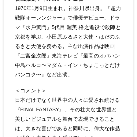
1970年1⽉9⽇⽣まれ。神奈川県出⾝。『超⼒
戦隊オーレンジャー』で俳優デビュー。ドラ
マ『⽔⼾⻩⾨』5代⽬ 渥美 格之進役で殺陣と
京都を学ぶ。⼩⽥原ふるさと⼤使・はだのふ
るさと⼤使を務める。主な出演作品は映画
『⼆宮⾦次郎』東海テレビ『最⾼のオバハン
中島ハルコ〜マダム・イン・ちょこっとだけ
バンコク〜』など出演。
＜コメント＞
⽇本だけでなく世界中の⼈々に愛され続ける
『FINAL FANTASY』。その壮⼤な世界観と
美しいビジュアルを舞台で表現できること
は、⼤きな喜びであると同時に、偉⼤な作品