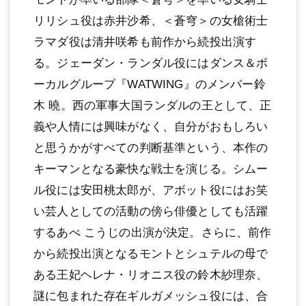
リリシュ役は⾚井沙希、＜蒼穹＞の⼥槍術⼠
ラマダ役は清井咲希も前作から続投出演す
る。ジェーダン・ランダル役にはダンス＆ボ
ーカルグループ『WATWING』のメンバー鈴
⽊ 曉。⻄の軍事⼤国ランダルの王として、正
義や⼈情には興味がなく、⾃分がおもしろい
と思うかがすべての判断基準という、本作の
キーマンとなる豪快な戦⼠を演じる。シムー
ル役には安⽥桃太郎が、アボット役にはお笑
い芸⼈としての活動の傍ら俳優としても活躍
するあべ こうじの出演が決定。さらに、前作
から続投出演となるモントとシュテルの⺟で
ある王妃ヘレナ・リオニス役の鈴⽊紗理奈、
謎に包まれた存在ギルガメッシュ役には、合