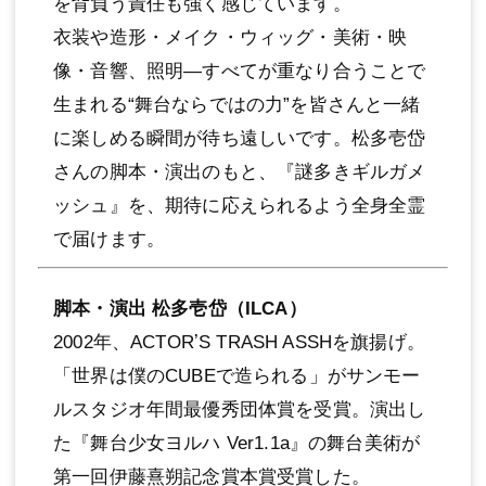
を背負う責任も強く感じています。
⾐装や造形・メイク・ウィッグ・美術・映
像・⾳響、照明―すべてが重なり合うことで
⽣まれる“舞台ならではの⼒”を皆さんと⼀緒
に楽しめる瞬間が待ち遠しいです。松多壱岱
さんの脚本・演出のもと、『謎多きギルガメ
ッシュ』を、期待に応えられるよう全⾝全霊
で届けます。
脚本・演出 松多壱岱（ILCA）
2002年、ACTORʼS TRASH ASSHを旗揚げ。
「世界は僕のCUBEで造られる」がサンモー
ルスタジオ年間最優秀団体賞を受賞。演出し
た『舞台少⼥ヨルハ Ver1.1a』の舞台美術が
第⼀回伊藤熹朔記念賞本賞受賞した。