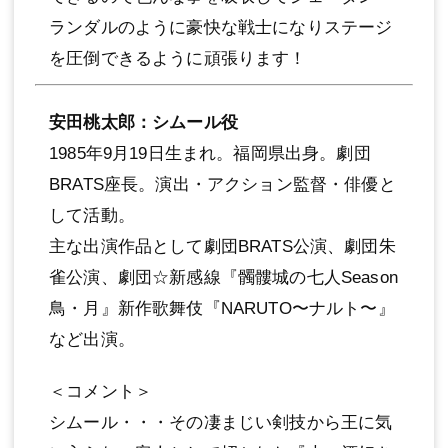
ランダルのように豪快な戦⼠になりステージ
を圧倒できるように頑張ります！
安⽥桃太郎：シムール役
1985年9⽉19⽇⽣まれ。福岡県出⾝。劇団
BRATS座⻑。演出・アクション監督・俳優と
して活動。
主な出演作品として劇団BRATS公演、劇団朱
雀公演、劇団☆新感線『髑髏城の七⼈Season
⿃・⽉』新作歌舞伎『NARUTO〜ナルト〜』
など出演。
＜コメント＞
シムール・・・その凄まじい剣技から王に気