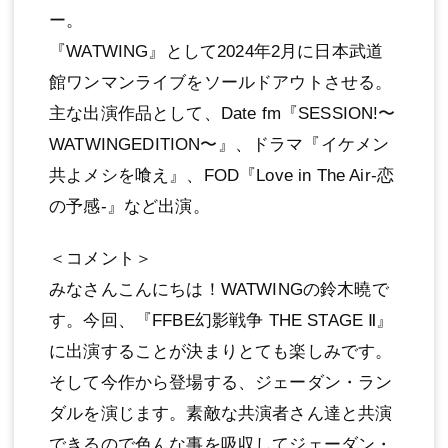
ー。
『WATWING』として2024年2⽉に⽇本武道
館ワンマンライブをソールドアウトさせる。
主な出演作品として、Date fm『SESSION!〜
WATWINGEDITION〜』、ドラマ『イケメン
共よメシを喰え』、FOD『Love in The Air-恋
の予感-』など出演。
＜コメント＞
みなさんこんにちは！WATWINGの鈴⽊曉で
す。今回、『FFBE幻影戦争 THE STAGE Ⅱ』
に出演することが決まりとても楽しみです。
そして今作から登場する、ジェーダン・ラン
ダルを演じます。素敵な共演者さん達と共演
できるので⾊んな事を吸収してジェーダン・