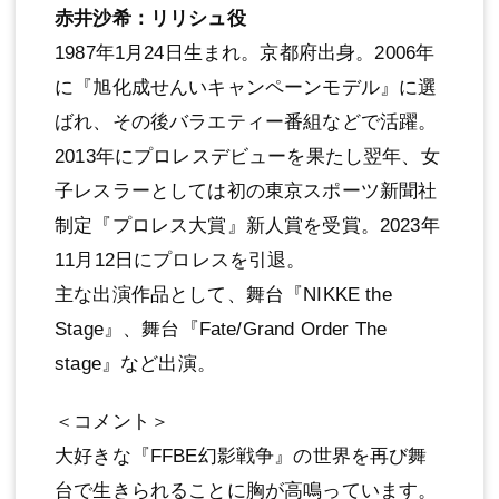
⾚井沙希：リリシュ役
1987年1⽉24⽇⽣まれ。京都府出⾝。2006年
に『旭化成せんいキャンペーンモデル』に選
ばれ、その後バラエティー番組などで活躍。
2013年にプロレスデビューを果たし翌年、⼥
⼦レスラーとしては初の東京スポーツ新聞社
制定『プロレス⼤賞』新⼈賞を受賞。2023年
11⽉12⽇にプロレスを引退。
主な出演作品として、舞台『NIKKE the
Stage』、舞台『Fate/Grand Order The
stage』など出演。
＜コメント＞
⼤好きな『FFBE幻影戦争』の世界を再び舞
台で⽣きられることに胸が⾼鳴っています。