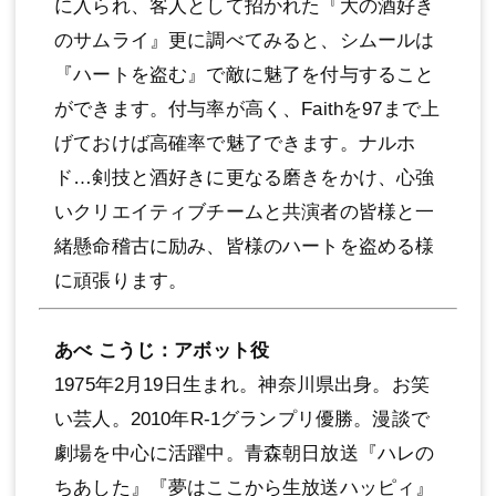
に⼊られ、客⼈として招かれた『⼤の酒好き
のサムライ』更に調べてみると、シムールは
『ハートを盗む』で敵に魅了を付与すること
ができます。付与率が⾼く、Faithを97まで上
げておけば⾼確率で魅了できます。ナルホ
ド…剣技と酒好きに更なる磨きをかけ、⼼強
いクリエイティブチームと共演者の皆様と⼀
緒懸命稽古に励み、皆様のハートを盗める様
に頑張ります。
あべ こうじ：アボット役
1975年2⽉19⽇⽣まれ。神奈川県出⾝。お笑
い芸⼈。2010年R-1グランプリ優勝。漫談で
劇場を中⼼に活躍中。⻘森朝⽇放送『ハレの
ちあした』『夢はここから⽣放送ハッピィ』