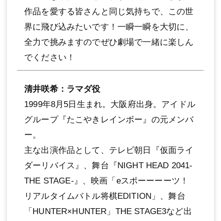
作品を愛する皆さんと同じ気持ちで、この世
界に⾶び込みたいです！⼀瞬⼀瞬を⼤切に、
全⼒で挑みますのでぜひ劇場で⼀緒に楽しん
でください！
清井咲希：ラマダ役
1999年8⽉5⽇⽣まれ。⼤阪府出⾝。アイドル
グループ『たこやきレインボー』の元メンバ
ー。
主な出演作品として、テレビ朝⽇『仮⾯ライ
ダーリバイス』、舞台『NIGHT HEAD 2041-
THE STAGE-』、映画「eスポーーーーツ！
リアルタイムバトル将棋EDITION」、舞台
「HUNTER×HUNTER」THE STAGE3など出