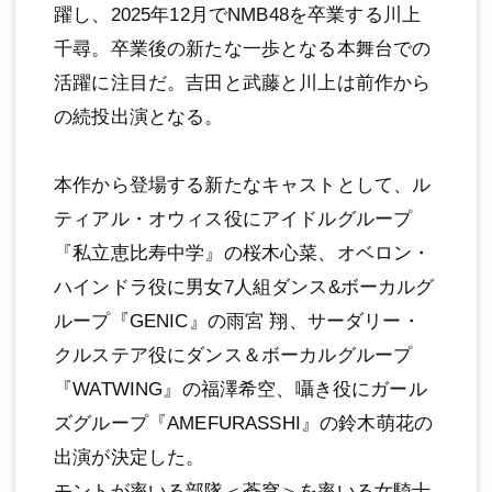
躍し、2025年12⽉でNMB48を卒業する川上
千尋。卒業後の新たな⼀歩となる本舞台での
活躍に注⽬だ。吉⽥と武藤と川上は前作から
の続投出演となる。
本作から登場する新たなキャストとして、ル
ティアル・オウィス役にアイドルグループ
『私⽴恵⽐寿中学』の桜⽊⼼菜、オベロン・
ハインドラ役に男⼥7⼈組ダンス&ボーカルグ
ループ『GENIC』の⾬宮 翔、サーダリー・
クルステア役にダンス＆ボーカルグループ
『WATWING』の福澤希空、囁き役にガール
ズグループ『AMEFURASSHI』の鈴⽊萌花の
出演が決定した。
モントが率いる部隊＜蒼穹＞を率いる⼥騎⼠