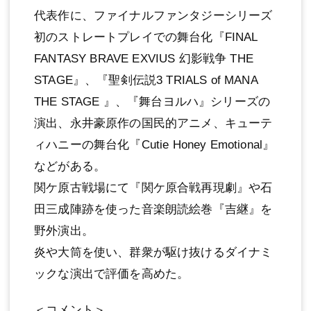
代表作に、ファイナルファンタジーシリーズ
初のストレートプレイでの舞台化『FINAL
FANTASY BRAVE EXVIUS 幻影戦争 THE
STAGE』、『聖剣伝説3 TRIALS of MANA
THE STAGE 』、『舞台ヨルハ』シリーズの
演出、永井豪原作の国⺠的アニメ、キューテ
ィハニーの舞台化『Cutie Honey Emotional』
などがある。
関ケ原古戦場にて『関ケ原合戦再現劇』や⽯
⽥三成陣跡を使った⾳楽朗読絵巻『吉継』を
野外演出。
炎や⼤筒を使い、群衆が駆け抜けるダイナミ
ックな演出で評価を⾼めた。
＜コメント＞