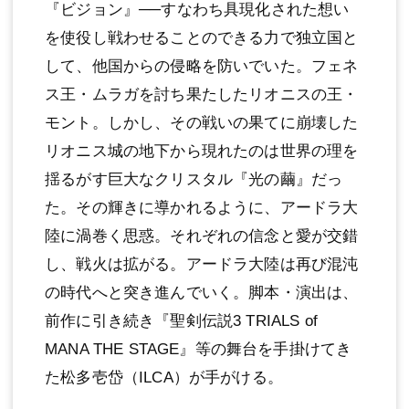
『ビジョン』──すなわち具現化された想い
を使役し戦わせることのできる⼒で独⽴国と
して、他国からの侵略を防いでいた。フェネ
ス王・ムラガを討ち果たしたリオニスの王・
モント。しかし、その戦いの果てに崩壊した
リオニス城の地下から現れたのは世界の理を
揺るがす巨⼤なクリスタル『光の繭』だっ
た。その輝きに導かれるように、アードラ⼤
陸に渦巻く思惑。それぞれの信念と愛が交錯
し、戦⽕は拡がる。アードラ⼤陸は再び混沌
の時代へと突き進んでいく。脚本・演出は、
前作に引き続き『聖剣伝説3 TRIALS of
MANA THE STAGE』等の舞台を⼿掛けてき
た松多壱岱（ILCA）が⼿がける。