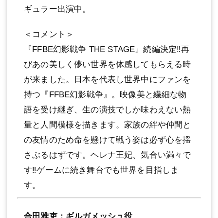
ギュラー出演中。
＜コメント＞
『FFBE幻影戦争 THE STAGE』続編決定‼再
びあの美しく儚い世界を体感してもらえる時
が来ました。⽇本を代表し世界中にファンを
持つ『FFBE幻影戦争』。映像美と繊細な物
語を受け継ぎ、⽣の演技でしか味わえない熱
量と⼈間模様を描きます。家族の絆や仲間と
の友情のため命を懸けて戦う姿は必ず⼼を揺
さぶるはずです。ヘレナ王妃、気合い満々で
す‼ゲームに続き舞台でも世界を⽬指しま
す。
合⽥雅吏：ギルガメッシュ役