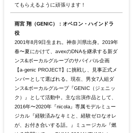
てもらえるように頑張ります！
⾬宮 翔（GENIC）：オベロン・ハインドラ
役
2001年8⽉9⽇⽣まれ。神奈川県出⾝。2019年
春〜夏にかけて、avexのDNAを継承する新ダ
ンス&ボーカルグループのサバイバル企画
【a-genic PROJECT】に挑戦し、⾒事正式メ
ンバーとして選ばれる。現在、男⼥7⼈組ダ
ンス&ボーカルグループ『GENIC（ジェニッ
ク）』として活動中。主な出演作品として、
2016年〜2020年『nicola』専属モデルミュー
ジカル『経験済みなキミと、経験ゼロなオレ
が、お付き合いする話。』ミュージカル『燃