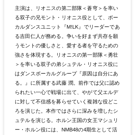
主演は、リオニスの第⼆部隊＜蒼穹＞を率い
る双⼦の兄モント・リオニス役として、ボー
カルダンスユニット『M!LK』でリーダーであ
る吉⽥仁⼈が務める。争いを好まず共存を願
うモントの優しさと、愛する者を守るための
強さを体現する。リオニスの第⼀部隊＜勇壮
＞を率いる双⼦の弟シュテル・リオニス役に
はダンスボーカルグループ『原因は⾃分にあ
る。』に所属する武藤 潤。前作では⽗に認め
られたい⼀⼼で戦場に出て、やがて⽗エルデ
に対して不信感を募らせていく複雑な役どこ
ろを演じた。本作ではさらに深みを増したシ
ュテルを演じる。ホルン王国の⼥王マシュリ
ー・ホルン役には、NMB48の4期⽣として活