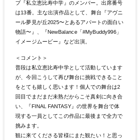
プ『私⽴恵⽐寿中学』のメンバー。出席番号
は13番。主な出演作品として、舞台『アヴニ
ール夢⾒が丘2025〜とあるアパートの⾯⽩い
物語〜』、『NewBalance「#MyBuddy996」
イメージムービー』など出演。
＜コメント＞
普段は私⽴恵⽐寿中学として活動しています
が、今回こうして再び舞台に挑戦できること
をとても嬉しく思います！個⼈での舞台は2
回⽬でまだまだ未熟だからこそ真剣に向き合
い、『FINAL FANTASY』の世界を舞台で体
現する⼀員としてこの作品に最後まで全⼒で
挑みます。
観に来てくださる皆様にまた観たい！と思っ