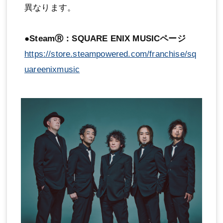
異なります。
●SteamⓇ：SQUARE ENIX MUSICページ
https://store.steampowered.com/franchise/sq
uareenixmusic