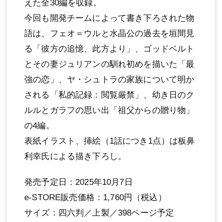
えた全30編を収録。
今回も開発チームによって書き下ろされた物
語は、フェオ＝ウルと水晶公の過去を垣間見
る「彼方の追憶、此方より」、ゴッドベルト
とその妻ジュリアンの馴れ初めを描いた「最
強の恋」、ヤ・シュトラの家族について明か
される「私的記録：閲覧厳禁」、幼き日のク
ルルとガラフの思い出「祖父からの贈り物」
の4編。
表紙イラスト、挿絵（1話につき1点）は板鼻
利幸氏による描き下ろし。
発売予定日：2025年10月7日
e-STORE販売価格：1,760円（税込）
サイズ：四六判／上製／398ページ予定