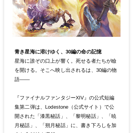
青き星海に溶けゆく、30編の命の記憶
星海に誰ぞの口上が響く。死せる者たちが瞼
を開ける。そこへ映し出されるは、30編の物
語――
『ファイナルファンタジーXIV』の公式短編
集第二弾は、Lodestone（公式サイト）で公
開された「漆黒秘話」、「黎明秘話」、「暁
月秘話」、「朔月秘話」に、書き下ろしを加