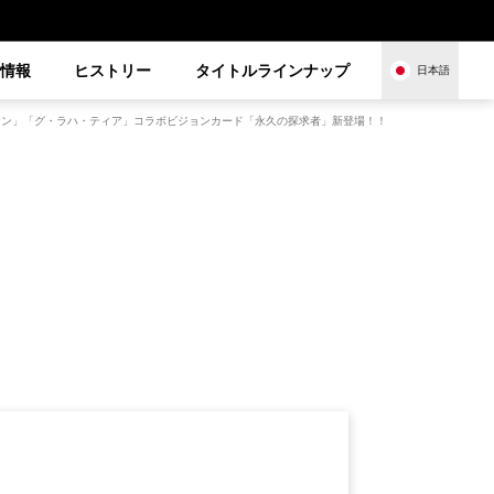
品情報
ヒストリー
タイトルラインナップ
日本語
スティニアン」「グ・ラハ・ティア」コラボビジョンカード「永久の探求者」新登場！！