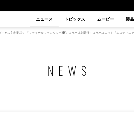
ニュース
トピックス
ムービー
製
ブレイブエクスヴィアス 幻影戦争』『ファイナルファンタジーXIV』コラボ復刻開催！コラボユニット「エ
NEWS