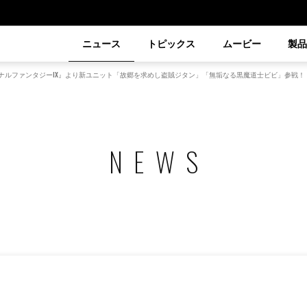
ニュース
トピックス
ムービー
製
ナルファンタジーIX』より新ユニット「故郷を求めし盗賊ジタン」「無垢なる黒魔道士ビビ」参戦！
NEWS