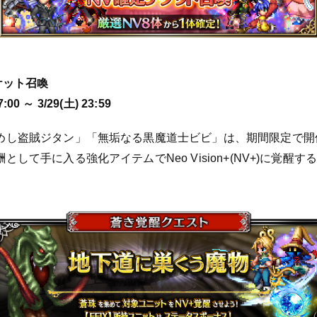
ケット召喚
00 ～ 3/29(土) 23:59
めし盗賊ジタン」「無垢なる黒魔道士ビビ」は、期間限定で開
して手に入る強化アイテムでNeo Vision+(NV+)に覚醒