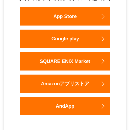
App Store
Google play
SQUARE ENIX Market
Amazonアプリストア
AndApp