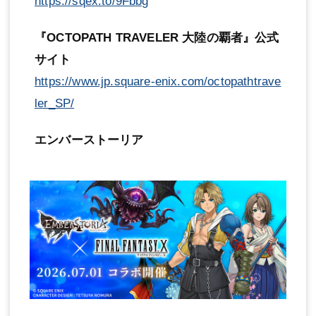
https://sqex.to/9Fbbg
『OCTOPATH TRAVELER 大陸の覇者』公式
サイト
https://www.jp.square-enix.com/octopathtrave
ler_SP/
エンバーストーリア