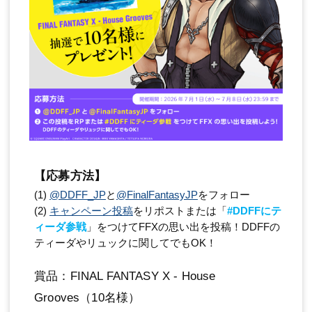
【応募方法】
(1)
@DDFF_JP
と
@FinalFantasyJP
をフォロー
(2)
キャンペーン投稿
をリポストまたは「
#DDFFにテ
ィーダ参戦
」をつけてFFXの思い出を投稿！DDFFの
ティーダやリュックに関してでもOK！
賞品：FINAL FANTASY X - House
Grooves（10名様）