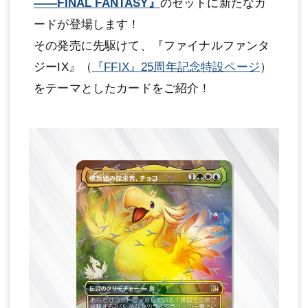
——FINAL FANTASY』
のセットに新たなカ
ードが登場します！
その発売に先駆けて、『ファイナルファンタ
ジーIX』（
『FFIX』25周年記念特設ページ
）
をテーマとしたカードをご紹介！