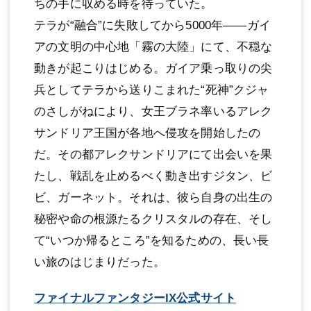
ちの手に収める時を待っていた。
テラが“融合”に失敗してから5000年――ガイ
アの文明の中心地「霧の大陸」にて、不穏な
動きが起こりはじめる。ガイア乗っ取りの尖
兵としてテラから送りこまれた“死神”クジャ
のさしがねにより、女王ブラネ率いるアレク
サンドリア王国が各地へ侵攻を開始したの
だ。その都アレクサンドリアにて出会いを果
たし、戦乱を止めるべく動き出すジタン、ビ
ビ、ガーネット。それは、彼ら自身の出生の
秘密や命の根源たるクリスタルの存在、そし
て“いつか帰るところ”を知るための、長い長
い旅のはじまりだった。
ファイナルファンタジーIX公式サイト