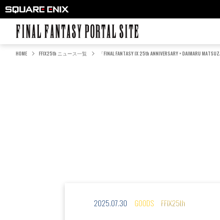
FINAL FANTASY PORTAL SITE
HOME
FFIX25th ニュース一覧
「FINAL FANTASY IX 25th ANNIVERSARY × DAIMA
2025.07.30
GOODS
FFIX25th