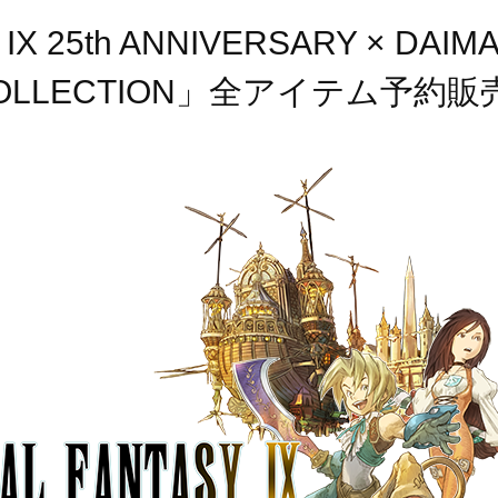
IX 25th ANNIVERSARY × DAIM
A COLLECTION」全アイテム予