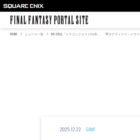
FINAL FANTASY PORTAL SITE
HOME
ニュース一覧
HD-2D版『ドラゴンクエストI＆II』、『FFタクティクス – イヴァクロ
2025.12.22
GAME