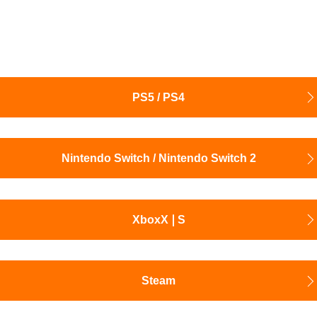
PS5 / PS4
Nintendo Switch / Nintendo Switch 2
XboxX❘S
Steam