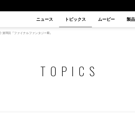
ニュース
トピックス
ムービー
製
紹介 第11回『ファイナルファンタジーXI』
TOPICS