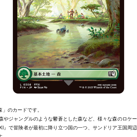
森」のカードです。
しい森やジャングルのような鬱蒼とした森など、様々な森のロケ
FXI』で冒険者が最初に降り立つ国の一つ、サンドリア王国周
す。