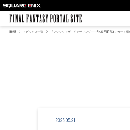
FINAL FANTASY PORTAL SITE
HOME
トピックス一覧
『マジック：ザ・ギャザリング——FINAL FANTASY』カード
2025.05.21