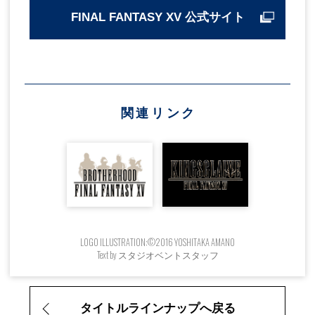
ファイナルファンタジーXV ホリデイパ
FINAL FANTASY XV 公式サイト
ック＋
2016.12.13
PS4
公式サイトへ
ファイナルファンタジーXV ホリデイパ
関連リンク
ック＋
2016.12.13
XB1
公式サイトへ
ファイナルファンタジーXV ブースター
パック＋
LOGO ILLUSTRATION:©2016 YOSHITAKA AMANO
2017.02.21
PS4
Text by スタジオベントスタッフ
公式サイトへ
タイトルラインナップへ戻る
ファイナルファンタジーXV ブースター