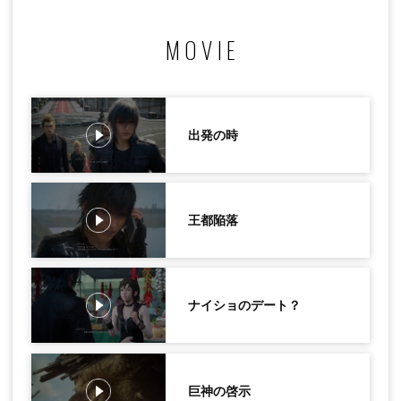
MOVIE
出発の時
王都陥落
ナイショのデート？
巨神の啓示