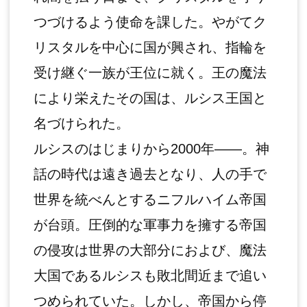
つづけるよう使命を課した。やがてク
リスタルを中心に国が興され、指輪を
受け継ぐ一族が王位に就く。王の魔法
により栄えたその国は、ルシス王国と
名づけられた。
ルシスのはじまりから2000年――。神
話の時代は遠き過去となり、人の手で
世界を統べんとするニフルハイム帝国
が台頭。圧倒的な軍事力を擁する帝国
の侵攻は世界の大部分におよび、魔法
大国であるルシスも敗北間近まで追い
つめられていた。しかし、帝国から停