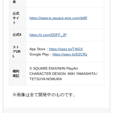
金
公式
https://www.jp.square-enix.com/ddff/
サイ
ト
https://x.com/DDFF_JP
公式X
スト
App Store：
https://sqex.to/T4tGX
アUR
Google Play：
https://sqex.to/D2CRz
L
© SQUARE ENIX/NHN PlayArt
権利
CHARACTER DESIGN: MIKI YAMASHITA /
表記
TETSUYA NOMURA
※画像は全て開発中のものです。