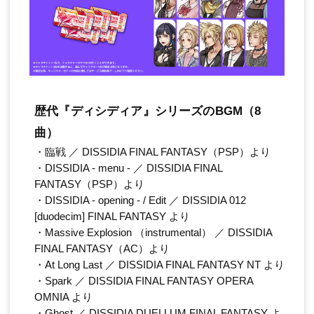
歴代『ディシディア』シリーズのBGM（8
曲）
・臨戦 ／ DISSIDIA FINAL FANTASY（PSP）より
・DISSIDIA - menu - ／ DISSIDIA FINAL
FANTASY（PSP）より
・DISSIDIA - opening - / Edit ／ DISSIDIA 012
[duodecim] FINAL FANTASY より
・Massive Explosion （instrumental） ／ DISSIDIA
FINAL FANTASY（AC）より
・At Long Last ／ DISSIDIA FINAL FANTASY NT より
・Spark ／ DISSIDIA FINAL FANTASY OPERA
OMNIA より
・Ghost ／ DISSIDIA DUELLUM FINAL FANTASY よ