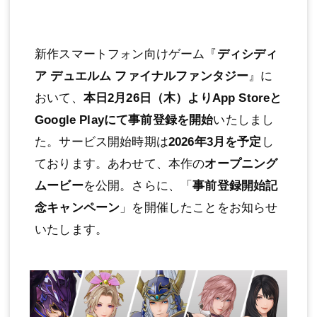
新作スマートフォン向けゲーム『
ディシディ
ア デュエルム ファイナルファンタジー
』に
おいて、
本日2月26日（木）よりApp Storeと
Google Playにて事前登録を開始
いたしまし
た。サービス開始時期は
2026年3月を予定
し
ております。あわせて、本作の
オープニング
ムービー
を公開。さらに、「
事前登録開始記
念キャンペーン
」を開催したことをお知らせ
いたします。