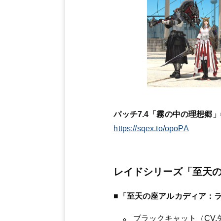
パッチ7.4「霧の中の理想郷
https://sqex.to/opoPA
レイドシリーズ「至天
■「至天の座アルカディア：
ブラックキャット（CV.