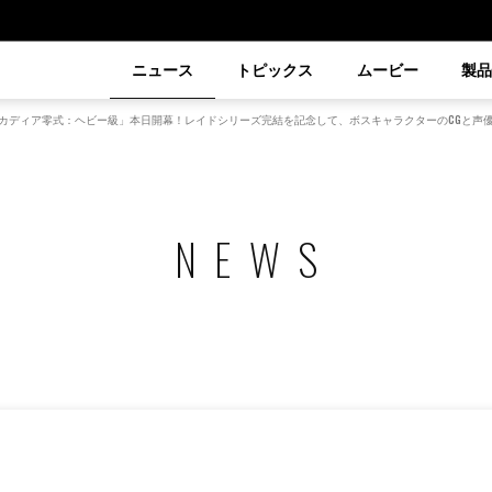
ニュース
トピックス
ムービー
製
ルカディア零式：ヘビー級」本日開幕！レイドシリーズ完結を記念して、ボスキャラクターのCGと声
NEWS