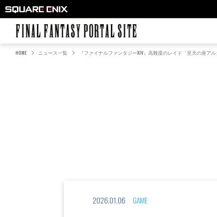
FINAL FANTASY PORTAL SITE
HOME
ニュース一覧
『ファイナルファンタジーXIV』高難度のレイド「至天の座ア
2026.01.06
GAME