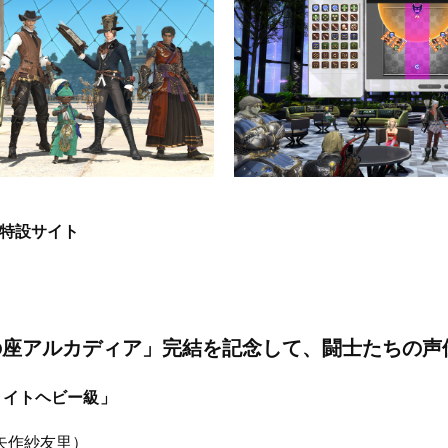
」特設サイト
の座アルカディア」完結を記念して、闘士たちの声
ライトヘビー級」
矢作紗友里）