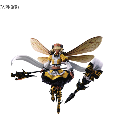
V.関根瞳）